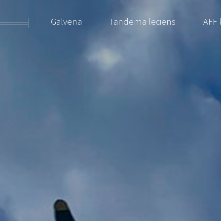
Galvena
Tandēma lēciens
AFF 