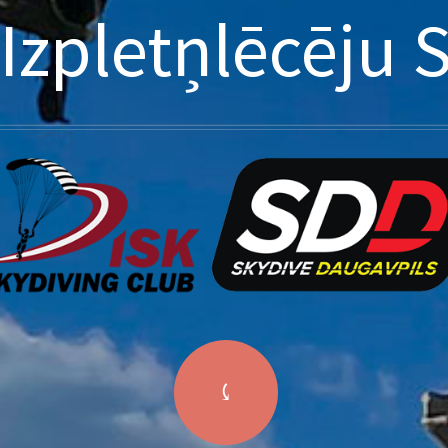
Izpletņlēcēju 
⤹