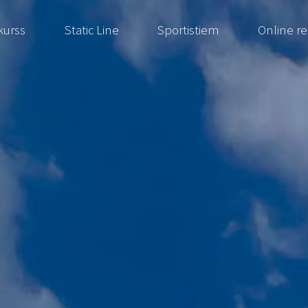
kurss
Static Line
Sportistiem
Online r