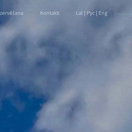
ezervēšana
Kontakti
Lat
|
Рус
|
Eng