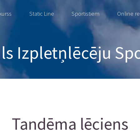
kurss
Static Line
Sportistiem
Online r
s Izpletņlēcēju Sp
Tandēma lēciens