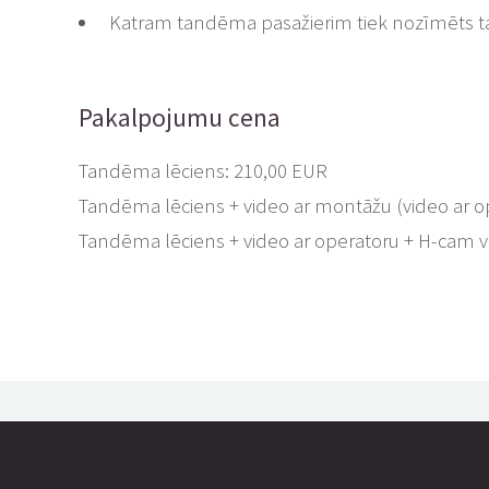
Katram tandēma pasažierim tiek nozīmēts ta
Pakalpojumu cena
Tandēma lēciens: 210,00 EUR
Tandēma lēciens + video ar montāžu (video ar o
Tandēma lēciens + video ar operatoru + H-cam v