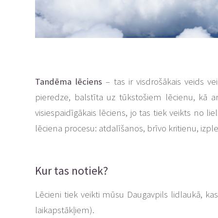
Tandēma lēciens
– tas ir visdrošākais veids ve
pieredze, balstīta uz tūkstošiem lēcienu, kā ar
visiespaidīgākais lēciens, jo tas tiek veikts no
lēciena procesu: atdalīšanos, brīvo kritienu, i
Kur tas notiek?
Lēcieni tiek veikti mūsu Daugavpils lidlaukā, 
laikapstākļiem).