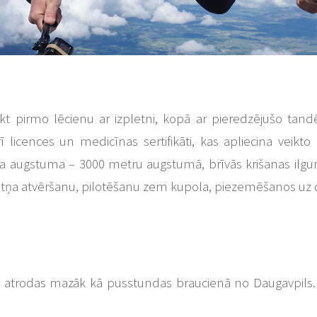
ikt pirmo lēcienu ar izpletni, kopā ar pieredzējušo tand
ī licences un medicīnas sertifikāti, kas apliecina veikt
 liela augstuma – 3000 metru augstumā, brīvās krišanas il
zpletņa atvēršanu, pilotēšanu zem kupola, piezemēšanos uz
kas atrodas mazāk kā pusstundas braucienā no Daugavpils