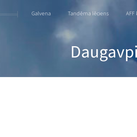
Galvena
Tandēma lēciens
AFF 
Daugavpil