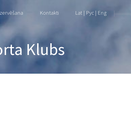
ezervēšana
Kontakti
Lat
|
Рус
|
Eng
orta Klubs