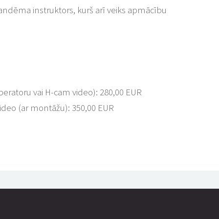
ndēma instruktors, kurš arī veiks apmācību
peratoru vai H-cam video): 280,00 EUR
ideo (ar montāžu): 350,00 EUR