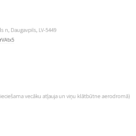
ls n, Daugavpils, LV-5449
rVAtx5
pieciešama vecāku atļauja un viņu klātbūtne aerodromā)