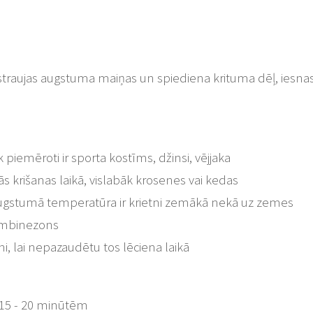
ā, straujas augstuma maiņas un spiediena krituma dēļ, iesnas
piemēroti ir sporta kostīms, džinsi, vējjaka
ās krišanas laikā, vislabāk krosenes vai kedas
augstumā temperatūra ir krietni zemākā nekā uz zemes
kombinezons
, lai nepazaudētu tos lēciena laikā
 15 - 20 minūtēm