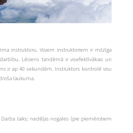
ēma instruktoru. Visiem instruktoriem ir milzīga
o darbību. Lēciens tandēmā ir visefektīvākais un
gums ir ap 40 sekundēm. Instruktors kontrolē visu
 droša laukuma.
. Darba laiks: nedēļas nogales (pie piemērotiem