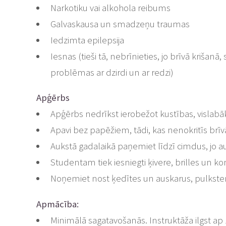
Narkotiku vai alkohola reibums
Galvaskausa un smadzeņu traumas
Iedzimta epilepsija
Iesnas (tieši tā, nebrīnieties, jo brīvā krišan
problēmas ar dzirdi un ar redzi)
Apģērbs
Apģērbs nedrīkst ierobežot kustības, vislabāk 
Apavi bez papēžiem, tādi, kas nenokritīs brīv
Aukstā gadalaikā paņemiet līdzī cimdus, jo 
Studentam tiek iesniegti ķivere, brilles un 
Noņemiet nost ķedītes un auskarus, pulksteni
Apmācība:
Minimālā sagatavošanās. Instruktāža ilgst ap