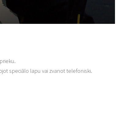
prieku.
ot speciālo lapu vai zvanot telefoniski.