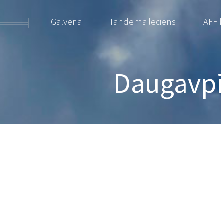
Galvena
Tandēma lēciens
AFF 
Daugavpil