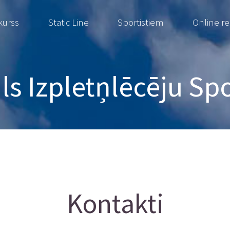
kurss
Static Line
Sportistiem
Online r
s Izpletņlēcēju Sp
Kontakti