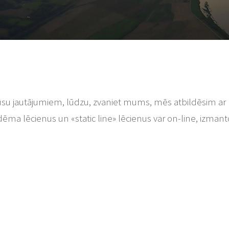
ūsu jautājumiem, lūdzu, zvaniet mums, mēs atbildēsim ar 
ma lēcienus un «static line» lēcienus var on-line, izmantoj