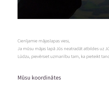
Cienījamie mājaslapas viesi,
Ja mūsu mājas lapā Jūs neatradāt atbildes uz J
Lūdzu, pievērsiet uzmanību tam, ka pieteikt tandē
Mūsu koordinātes