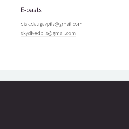
E-pasts
disk.daugavpils@gmail.com
skydivedpils@gmail.com