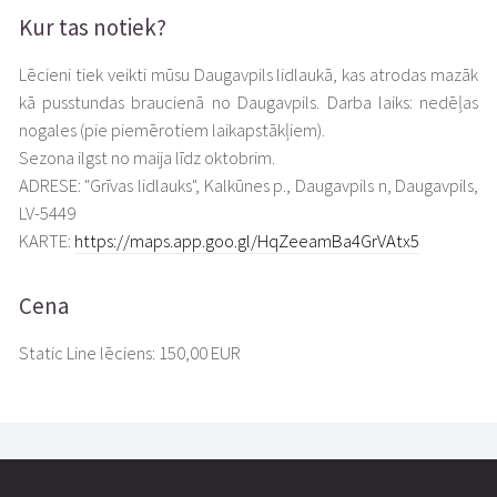
Kur tas notiek?
Lēcieni tiek veikti mūsu Daugavpils lidlaukā, kas atrodas mazāk
kā pusstundas braucienā no Daugavpils. Darba laiks: nedēļas
nogales (pie piemērotiem laikapstākļiem).
Sezona ilgst no maija līdz oktobrim.
ADRESE: "Grīvas lidlauks", Kalkūnes p., Daugavpils n, Daugavpils,
LV-5449
KARTE:
https://maps.app.goo.gl/HqZeeamBa4GrVAtx5
Cena
Static Line lēciens: 150,00 EUR