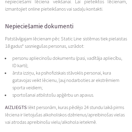
nepieciešami lēciena veikšanai. Lai pieteiktos lēcienam,
izmantojiet online pieteikšanos vai sadaļu kontakti.
Nepieciešamie dokumenti
Patstāvīgajam lēcienam pēc Static Line sistēmas tiek pielaistas
18 gadus* sasniegušas personas, uzrādot:
personu apliecinošu dokumentu (pasi, vadītāja apliecību,
ID karti);
ārsta izziņu, ka psihofiziskais stāvoklis personai, kura
gatavojas veikt lēcienu, ļauj nodarboties ar ekstrēmiem
sporta veidiem;
sportošanai atbilstošu apģērbu un apavus.
AIZLIEGTS
lēkt personām, kuras pēdējo 24 stundu laikā pirms
lēciena ir lietojušas alkoholiskos dzērienus/apreibinošas vielas
vai atrodas apreibinošu vielu/alkohola ietekmē.