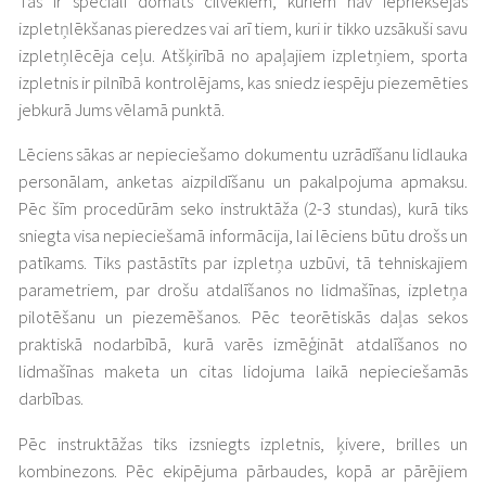
Tas ir speciāli domāts cilvēkiem, kuriem nav iepriekšējās
izpletņlēkšanas pieredzes vai arī tiem, kuri ir tikko uzsākuši savu
izpletņlēcēja ceļu. Atšķirībā no apaļajiem izpletņiem, sporta
izpletnis ir pilnībā kontrolējams, kas sniedz iespēju piezemēties
jebkurā Jums vēlamā punktā.
Lēciens sākas ar nepieciešamo dokumentu uzrādīšanu lidlauka
personālam, anketas aizpildīšanu un pakalpojuma apmaksu.
Pēc šīm procedūrām seko instruktāža (2-3 stundas), kurā tiks
sniegta visa nepieciešamā informācija, lai lēciens būtu drošs un
patīkams. Tiks pastāstīts par izpletņa uzbūvi, tā tehniskajiem
parametriem, par drošu atdalīšanos no lidmašīnas, izpletņa
pilotēšanu un piezemēšanos. Pēc teorētiskās daļas sekos
praktiskā nodarbībā, kurā varēs izmēģināt atdalīšanos no
lidmašīnas maketa un citas lidojuma laikā nepieciešamās
darbības.
Pēc instruktāžas tiks izsniegts izpletnis, ķivere, brilles un
kombinezons. Pēc ekipējuma pārbaudes, kopā ar pārējiem