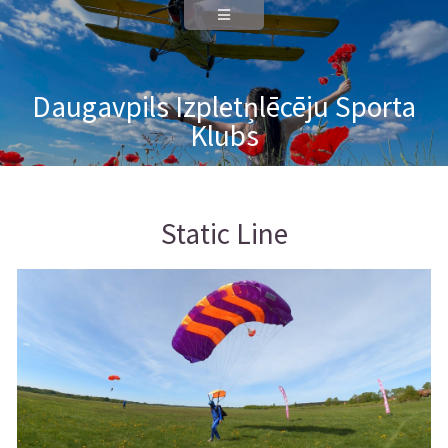
Daugavpils Izpletņlēcēju Sporta
Klubs
Static Line