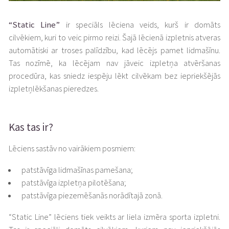
“Static Line”
ir speciāls lēciena veids, kurš ir domāts
cilvēkiem, kuri to veic pirmo reizi. Šajā lēcienā izpletnis atveras
automātiski ar troses palīdzību, kad lēcējs pamet lidmašīnu.
Tas nozīmē, ka lēcējam nav jāveic izpletņa atvēršanas
procedūra, kas sniedz iespēju lēkt cilvēkam bez iepriekšējās
izpletņlēkšanas pieredzes.
Kas tas ir?
Lēciens sastāv no vairākiem posmiem:
patstāvīga lidmašīnas pamešana;
patstāvīga izpletņa pilotēšana;
patstāvīga piezemēšanās norādītajā zonā.
“Static Line” lēciens tiek veikts ar liela izmēra sporta izpletni.