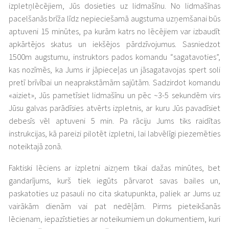
izpletņlēcējiem, Jūs dosieties uz lidmašīnu. No lidmašīnas
pacelšanās brīža līdz nepieciešamā augstuma uzņemšanai būs
aptuveni 15 minūtes, pa kurām katrs no lēcējiem var izbaudīt
apkārtējos skatus un iekšējos pārdzīvojumus. Sasniedzot
1500m augstumu, instruktors pados komandu “sagatavoties”,
kas nozīmēs, ka Jums ir jāpieceļas un jāsagatavojas spert soli
pretī brīvībai un neaprakstāmām sajūtām. Sadzirdot komandu
«aiziet», Jūs pametīsiet lidmašīnu un pēc ~3-5 sekundēm virs
Jūsu galvas parādīsies atvērts izpletnis, ar kuru Jūs pavadīsiet
debesīs vēl aptuveni 5 min. Pa rāciju Jums tiks raidītas
instrukcijas, kā pareizi pilotēt izpletni, lai labvēlīgi piezemēties
noteiktajā zonā.
Faktiski lēciens ar izpletni aizņem tikai dažas minūtes, bet
gandarījums, kurš tiek iegūts pārvarot savas bailes un,
paskatoties uz pasauli no cita skatupunkta, paliek ar Jums uz
vairākām dienām vai pat nedēļām. Pirms pieteikšanās
lēcienam, iepazīstieties ar noteikumiem un dokumentiem, kuri